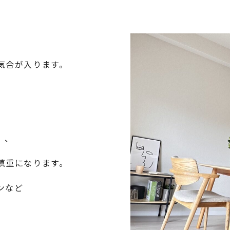
気合が入ります。
、、
慎重になります。
ンなど