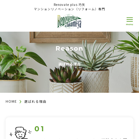
Renovate plus 巧矢
マンションリノベーション（リフォーム）専門
0800-808-1511
Reason
9:00~18:00
日/祝
OPEN
CLOSE
来店予約 WEB相談
選ばれる理由
Concept
コンセプト
HOME
選ばれる理由
Reason
選ばれる理由
Service
サービス
Renovation（Reform）