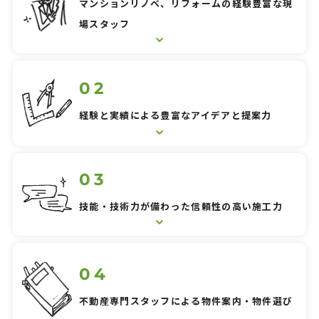
マンションリノベ、リフォームの経験豊富な現
マンションリノベーション(リフォーム)
場スタッフ
How to Renovate
リノベの始め方
Support
アフターフォローと安心サポート
経験と実績による豊富なアイデアと提案力
Flow
施工完了までの流れ
Works
施工事例
技能・技術力が備わった信頼性の高い施工力
FAQ
よくあるご質問
Information
お知らせ・マガジン
不動産専門スタッフによる物件案内・物件選び