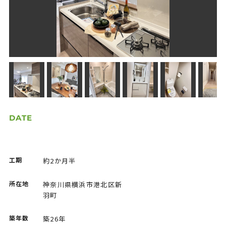
マンションリノベーション(リフォーム)
How to Renovate
リノベの始め方
Support
アフターフォローと安心サポート
Flow
施工完了までの流れ
DATE
Works
施工事例
工期
約2か月半
FAQ
よくあるご質問
所在地
神奈川県横浜市港北区新
羽町
Information
お知らせ・マガジン
築年数
築26年