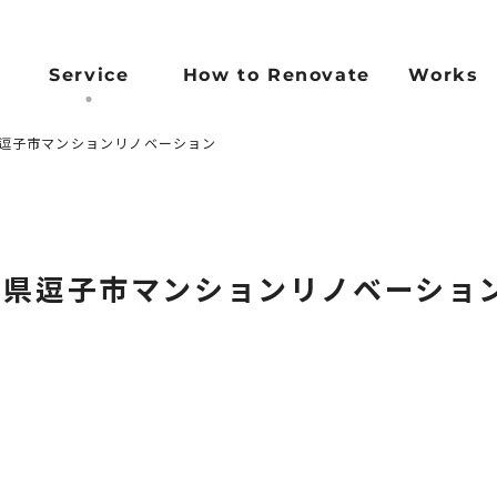
Service
How to Renovate
Works
県逗子市マンションリノベーション
Concept
Reason
Flow
FAQ
コンセプト
選ばれる理由
施工完了までの流れ
よくある
)
川県逗子市マンションリノベーショ