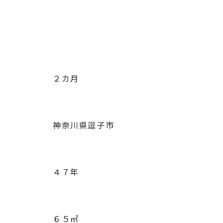
２カ月
神奈川県逗子市
４７年
６５㎡