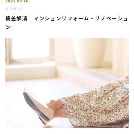
2022.09.14
マンションリノベーション(リフォーム)
マガジン
段差解消 マンションリフォーム・リノベーショ
How to Renovate
ン
リノベの始め方
Support
アフターフォローと安心サポート
Flow
施工完了までの流れ
Works
施工事例
FAQ
よくあるご質問
Information
お知らせ・マガジン