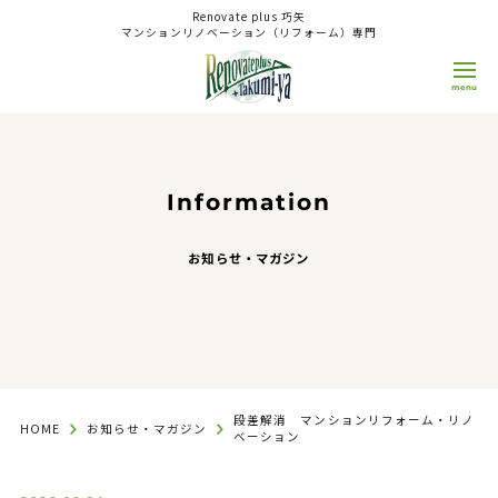
Renovate plus 巧矢
マンションリノベーション（リフォーム）専門
0800-808-1511
9:00~18:00
日/祝
OPEN
CLOSE
Information
来店予約 WEB相談
お知らせ・マガジン
Concept
コンセプト
Reason
選ばれる理由
段差解消 マンションリフォーム・リノ
HOME
お知らせ・マガジン
ベーション
Service
サービス
Renovation（Reform）