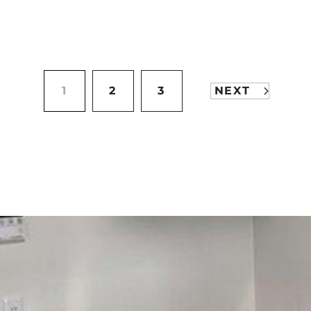
1
2
3
NEXT