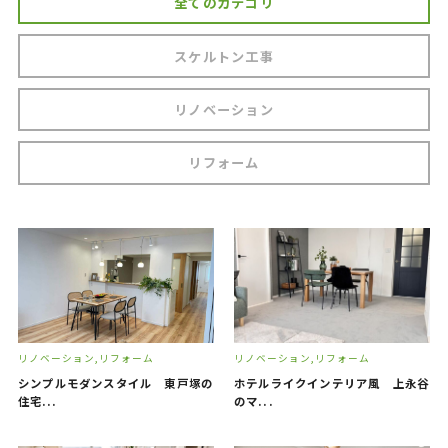
全てのカテゴリ
マンションリノベーション(リフォーム)
スケルトン工事
How to Renovate
リノベの始め方
リノベーション
Support
アフターフォローと安心サポート
リフォーム
Flow
施工完了までの流れ
Works
施工事例
FAQ
よくあるご質問
リノベーション
リフォーム
リノベーション
リフォーム
シンプルモダンスタイル 東戸塚の
ホテルライクインテリア風 上永谷
Information
住宅...
のマ...
お知らせ・マガジン