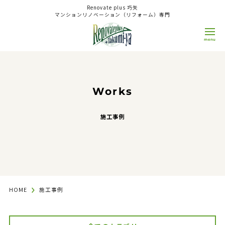
Renovate plus 巧矢
マンションリノベーション（リフォーム）専門
0800-808-1511
9:00~18:00
日/祝
OPEN
CLOSE
Works
来店予約 WEB相談
施工事例
Concept
コンセプト
Reason
選ばれる理由
HOME
施工事例
Service
サービス
Renovation（Reform）