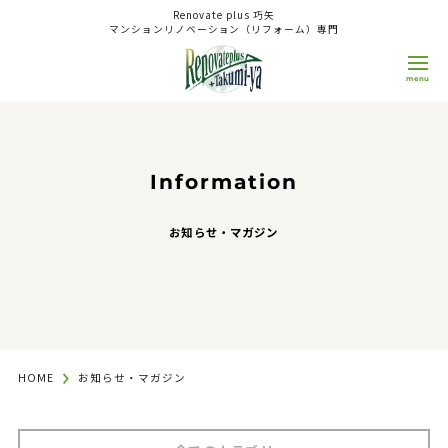
Renovate plus 巧矢
マンションリノベーション（リフォーム）専門
0800-808-1511
9:00~18:00
日/祝
OPEN
CLOSE
Information
来店予約 WEB相談
お知らせ・マガジン
Concept
コンセプト
Reason
選ばれる理由
HOME
お知らせ・マガジン
Service
サービス
Renovation（Reform）