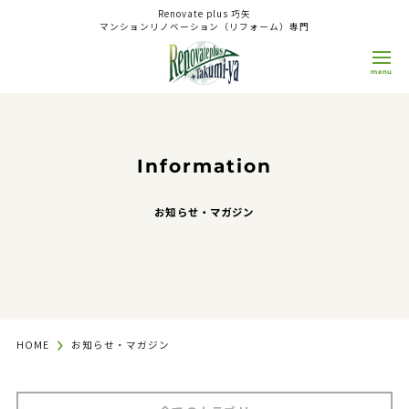
Renovate plus 巧矢
マンションリノベーション（リフォーム）専門
0800-808-1511
9:00~18:00
日/祝
OPEN
CLOSE
Information
来店予約 WEB相談
お知らせ・マガジン
Concept
コンセプト
Reason
選ばれる理由
HOME
お知らせ・マガジン
Service
サービス
Renovation（Reform）